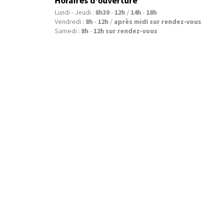
Horaires d'ouverture
Lundi - Jeudi :
8h30
-
12h
/
14h
-
18h
Vendredi :
8h
-
12h
/
après midi sur rendez-vous
Samedi :
8h
-
12h
sur rendez-vous