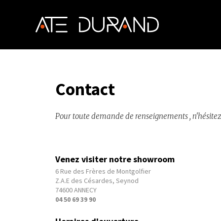
Contact
Pour toute demande de renseignements , n'hésitez 
Venez visiter notre showroom
6 Rue des Frères de Montgolfier
Z.A.E des Césardes, Seynod
74600 ANNECY
04 50 69 39 90